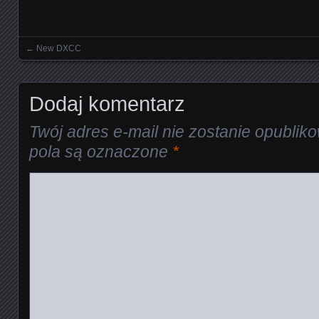
←
New DXCC
Posts navigation
Dodaj komentarz
Twój adres e-mail nie zostanie opublik
pola są oznaczone
*